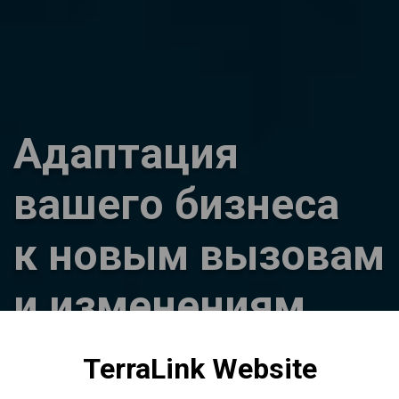
Адаптация
вашего бизнеса
к новым вызовам
и изменениям
окружающей
TerraLink Website