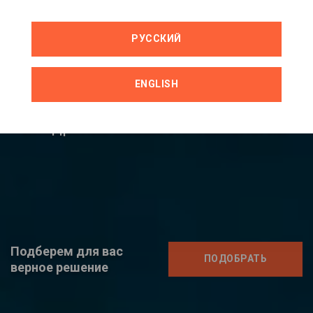
среды
РУССКИЙ
Цифровизация и управленческий
консалтинг
Улучшения процессов работы и
ENGLISH
принятия решений
Внедрение новых ИТ-технологий
Подберем для вас
ПОДОБРАТЬ
верное решение