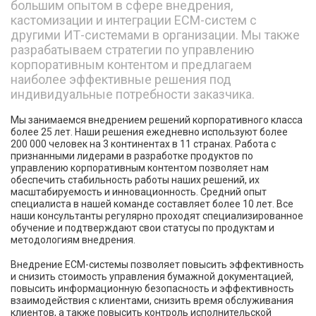
большим опытом в сфере внедрения,
кастомизации и интеграции ECM-систем с
другими ИТ-системами в организации. Мы также
разрабатываем стратегии по управлению
корпоративным контентом и предлагаем
наиболее эффективные решения под
индивидуальные потребности заказчика.
Мы занимаемся внедрением решений корпоративного класса
более 25 лет. Наши решения ежедневно используют более
200 000 человек на 3 континентах в 11 странах. Работа с
признанными лидерами в разработке продуктов по
управлению корпоративным контентом позволяет нам
обеспечить стабильность работы наших решений, их
масштабируемость и инновационность. Средний опыт
специалиста в нашей команде составляет более 10 лет. Все
наши консультанты регулярно проходят специализированное
обучение и подтверждают свои статусы по продуктам и
методологиям внедрения.
Внедрение ECM-системы позволяет повысить эффективность
и снизить стоимость управления бумажной документацией,
повысить информационную безопасность и эффективность
взаимодействия с клиентами, снизить время обслуживания
клиентов, а также повысить контроль исполнительской