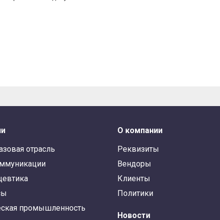
ли
О компании
азовая отрасль
Реквизиты
оммуникации
Вендоры
цевтика
Клиенты
сы
Политики
ская промышленность
Новости