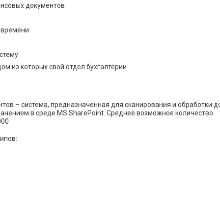
ансовых документов
о времени
истему
ом из которых свой отдел бухгалтерии
тов – система, предназначенная для сканирования и обработки д
анением в среде MS SharePoint. Среднее возможное количество
000
ипов: