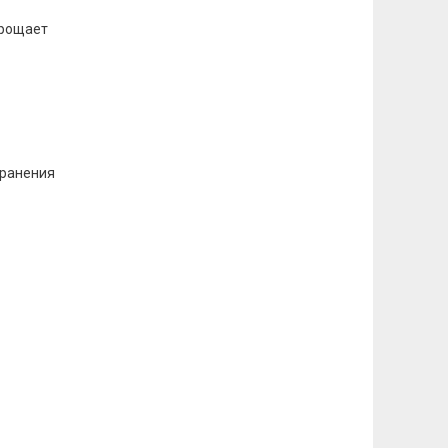
прощает
хранения