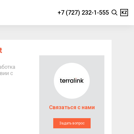
+7 (727) 232-1-555
KZ
t
аботка
вии с
Связаться с нами
Задать вопрос