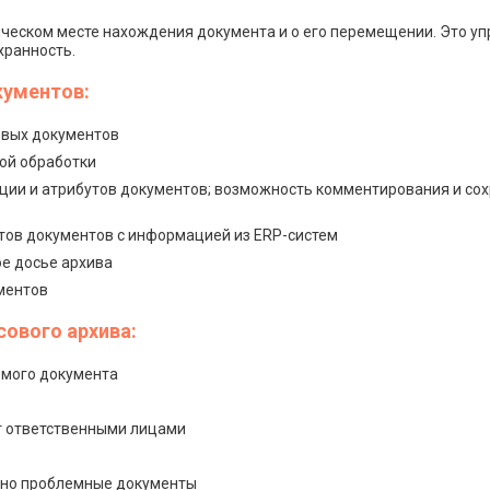
ческом месте нахождения документа и о его перемещении. Это у
хранность.
кументов:
овых документов
ой обработки
ации и атрибутов документов; возможность комментирования и со
тов документов с информацией из ERP-систем
е досье архива
ментов
ового архива:
емого документа
уг ответственными лицами
ьно проблемные документы