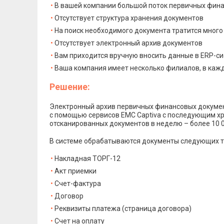
В вашей компании большой поток первичных фин
Отсутствует структура хранения документов
На поиск необходимого документа тратится мног
Отсутствует электронный архив документов
Вам приходится вручную вносить данные в ERP-с
Ваша компания имеет несколько филиалов, в кажд
Решение:
Электронный архив первичных финансовых докумен
с помощью сервисов EMC Captiva с последующим хр
отсканированных документов в неделю – более 10 
В системе обрабатываются документы следующих т
Накладная ТОРГ-12
Акт приемки
Счет-фактура
Договор
Реквизиты платежа (страница договора)
Счет на оплату