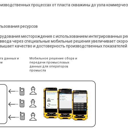
изводственных процессах от пласта скважины до узла коммерчес
льзования ресурсов
орудования месторождения с использованием интегрированных ре
 ввода через специальные мобильные решения увеличивает скоро
вышает качество и достоверность производственных показателей
га данных и
Мобильное решение сбора и
ым
передачи промысловых
данных для операторов
промысла