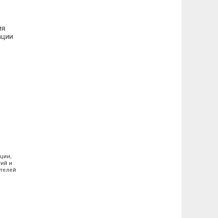
ия
ации
ции,
тий и
телей