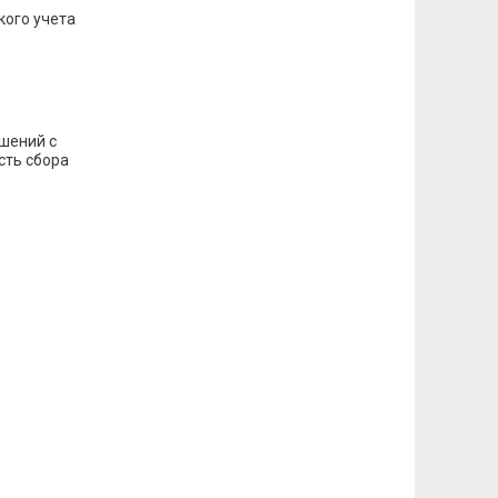
кого учета
шений с
сть сбора