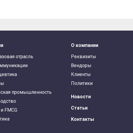
ли
О компании
азовая отрасль
Реквизиты
оммуникации
Вендоры
цевтика
Клиенты
сы
Политики
ская промышленность
Новости
одство
Статьи
 и FMCG
тика
Контакты