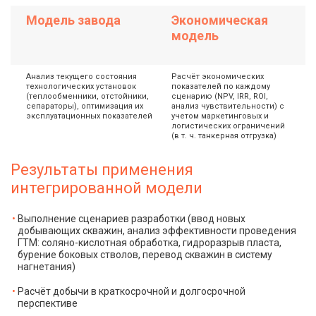
Модель завода
Экономическая
модель
Анализ текущего состояния
Расчёт экономических
технологических установок
показателей по каждому
(теплообменники, отстойники,
сценарию (NPV, IRR, ROI,
сепараторы), оптимизация их
анализ чувствительности) с
эксплуатационных показателей
учетом маркетинговых и
логистических ограничений
(в т. ч. танкерная отгрузка)
Результаты применения
интегрированной модели
Выполнение сценариев разработки (ввод новых
добывающих скважин, анализ эффективности проведения
ГТМ: соляно-кислотная обработка, гидроразрыв пласта,
бурение боковых стволов, перевод скважин в систему
нагнетания)
Расчёт добычи в краткосрочной и долгосрочной
перспективе