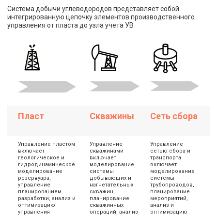
Система добычи углеводородов представляет собой
интегрированную цепочку элементов производственного
управления от пласта до узла учета УВ
Пласт
Скважины
Сеть сбора
Управление пластом
Управление
Управление
включает
скважинами
сетью сбора и
геологическое и
включает
транспорта
гидродинамическое
моделирование
включает
моделирование
системы
моделирование
резервуара,
добывающих и
системы
управление
нагнетательных
трубопроводов,
планированием
скважин,
планирование
разработки, анализ и
планирование
мероприятий,
оптимизацию
скважинных
анализ и
управления
операций, анализ
оптимизацию