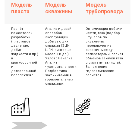
Модель
Модель
Модель
пласта
скважины
трубопровода
Расчёт
Анализ и дизайн
Оптимизация добычи
показателей
способов
нефти, газа (подбор
разработки
эксплуатации
штуцеров по
(пластовое
добывающих
скважинам,
давление,
скважин (ЭЦН,
переключение
дебит
ШГН, винтовые
скважин между
жидкости и пр.)
насосы и др.).
сепараторами, расчёт
в
Узловой анализ.
объёмов закачки газа
краткосрочной
Анализ
в систему газлифта).
и
чувствительности.
Выполнение
долгосрочной
Подбор типа
гидравлических
перспективе
заканчивания в
расчётов
горизонтальных
скважинах