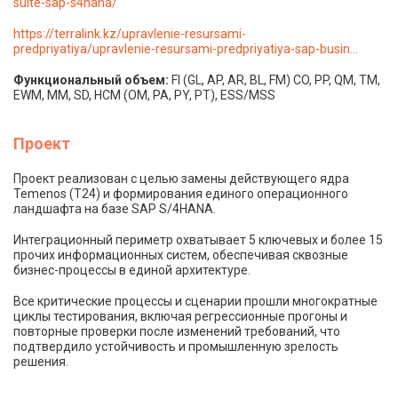
suite-sap-s4hana/
https://terralink.kz/upravlenie-resursami-
predpriyatiya/upravlenie-resursami-predpriyatiya-sap-busin...
Функциональный объем:
FI (GL, AP, AR, BL, FM) CO, PP, QM, TM,
EWM, MM, SD, HCM (OM, PA, PY, PT), ESS/MSS
Проект
Проект реализован с целью замены действующего ядра
Temenos (T24) и формирования единого операционного
ландшафта на базе SAP S/4HANA.
Интеграционный периметр охватывает 5 ключевых и более 15
прочих информационных систем, обеспечивая сквозные
бизнес-процессы в единой архитектуре.
Все критические процессы и сценарии прошли многократные
циклы тестирования, включая регрессионные прогоны и
повторные проверки после изменений требований, что
подтвердило устойчивость и промышленную зрелость
решения.