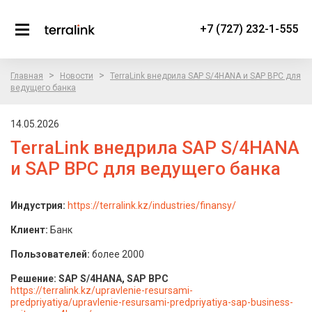
+7 (727) 232-1-555
>
>
Главная
Новости
TerraLink внедрила SAP S/4HANA и SAP BPC для
ведущего банка
14.05.2026
TerraLink внедрила SAP S/4HANA
и SAP BPC для ведущего банка
Индустрия:
https://terralink.kz/industries/finansy/
Клиент:
Банк
Пользователей:
более 2000
Решение: SAP S/4HANA, SAP BPC
https://terralink.kz/upravlenie-resursami-
predpriyatiya/upravlenie-resursami-predpriyatiya-sap-business-