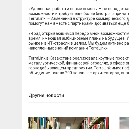
«Удаленная работа и новые вызовы — не повод отк
возможности и требует еще более быстрого принят
TerraLink. – Изменения в структуре коммерческого 
помогут нам вместе с партнерами добиваться еще 
«Я рад открывающимся передо мной возможностям», 
время, имеющая амбициозные планы на будущее. Ус
рынке и в ИТ-отрасли в целом. Мы будем активно ра
накопленных знаний компании TerraLink».
TerraLink в Казахстане реализовала крупные проект
металлургической, финансовой отраслях, в сфере р
горнодобывающем предприятии. TerraLink имеет оф
объединяет около 200 человек – архитекторов, ана
Другие новости