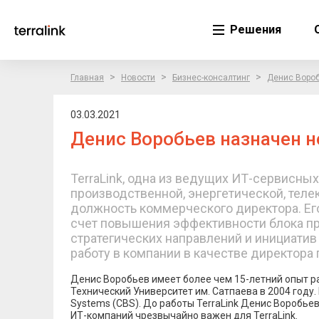
Решения
>
>
>
Главная
Новости
Бизнес-консалтинг
Денис Вороб
03.03.2021
Денис Воробьев назначен н
TerraLink, одна из ведущих ИТ-сервисных
производственной, энергетической, теле
должность коммерческого директора. Его
счет повышения эффективности блока пр
стратегических направлений и инициати
работу в компании в качестве директора п
Денис Воробьев имеет более чем 15-летний опыт р
Технический Университет им. Сатпаева в 2004 году.
Systems (CBS). До работы TerraLink Денис Воробье
ИТ-компаний чрезвычайно важен для TerraLink.