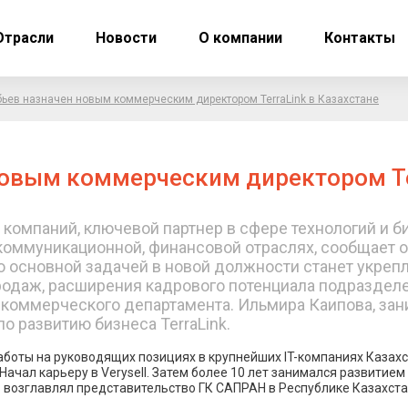
Отрасли
Новости
О компании
Контакты
ьев назначен новым коммерческим директором TerraLink в Казахстане
овым коммерческим директором Ter
 компаний, ключевой партнер в сфере технологий и б
коммуникационной, финансовой отраслях, сообщает 
 основной задачей в новой должности станет укрепл
одаж, расширения кадрового потенциала подразделен
в коммерческого департамента. Ильмира Каипова, за
о развитию бизнеса TerraLink.
аботы на руководящих позициях в крупнейших IT-компаниях Казах
 Начал карьеру в Verysell. Затем более 10 лет занимался развитием
в возглавлял представительство ГК САПРАН в Республике Казахста