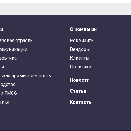
ли
О компании
азовая отрасль
Реквизиты
оммуникации
Вендоры
цевтика
Клиенты
сы
Политики
ская промышленность
Новости
одство
Статьи
 и FMCG
тика
Контакты