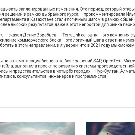
ладывать запланированные изменения. Это период, который откр
ия решений в рамках выбранного курса, – прокомментировала Иль
департамента в Казахстане стали логичным шагом в рамках общей ст
более высоких результатов даже в этот непростой для рынка пери
— сказал Денис Воробьев. — TerraLink сегодня — это компания с 
иление коммерческого блока – это логичный шаг в ответ на изме
ботать в этом направлении, и я уверен, что в 2021 году мы сможе
ы по автоматизации бизнеса на базе решений SAP, OpenText, Micro
итейла, выполнила проект по развитию системы производственной
исы и представительства в четырёх городах — Нур-Султан, Алмат
литиков, консультантов, инженеров и программистов.