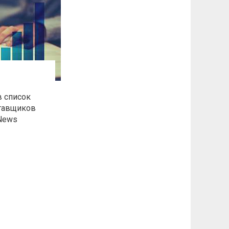
в список
тавщиков
News