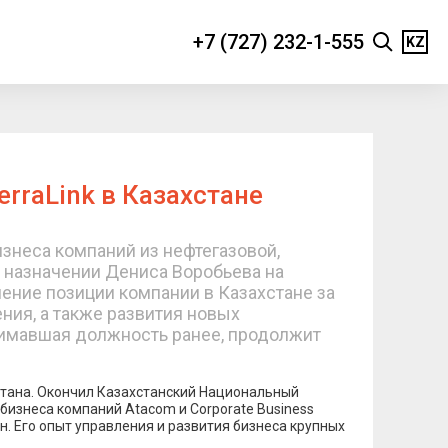
+7 (727) 232-1-555
KZ
raLink в Казахстане
изнеса компаний из нефтегазовой,
о назначении Дениса Воробьева на
ение позиции компании в Казахстане за
ия, а также развития новых
нимавшая должность ранее, продолжит
стана. Окончил Казахстанский Национальный
 бизнеса компаний Atacom и Corporate Business
н. Его опыт управления и развития бизнеса крупных