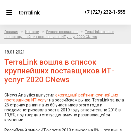
+7 (727) 232-1-555
>
>
>
Главная
Новости
Бизнес-консалтинг
TerraLink вошла в
список крупнейших поставщиков ИТ-услуг 2020 CNews
18.01.2021
TerraLink вошла в список
крупнейших поставщиков ИТ-
услуг 2020 CNews
CNews Analytics выпустил
ежегодный рейтинг крупнейших
поставщиков ИТ-услуг
на российском рынке. TerraLink заняла
26 строчку ранкинга из 60 участников этого года и
продемонстрировала рост в 2019 году относительно 2018 в
13,5%, подтвердив статус динамично развивающейся
компании.
Российский рынок ИТ-услуг в 2019 г. вырос на 8% – это выше