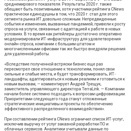
среднемирового показателя. Результаты 2020 г. также
обещают быть позитивными, хотя участники рейтинга CNews
практически единодушны в том, что 2020 г. стал для этого
сегмента рынка ИТ довольно сложным. Непредвиденные
события и изменения, вызванные пандемией, привели к росту
спроса на услуги, связанные с адаптацией к работе в новых
условиях. В то время как ритейлеры достаточно оперативно
модернизировали ИТ-инфраструктуру для удовлетворения
онлайн-спроса, компании с большим штатом и
многочисленными офисами так же быстро внедряли решения
для удаленной работы.
«Вследствие полученной встряски бизнес еще раз
пересмотрел свое отношение к технологиям, понял свои
сильные и слабые места, и будет трансформировать, ИТ-
ландшафты, адаптироваться к новым реалиям и готовиться к
новым вызовам, — комментирует Андрей Трещук,
заместитель управляющего директора TerraLink. — Компании
начали более системно подходить к вопросам цифровизации.
Приоритетами следующего года станут отложенные
стратегические инициативы и проекты по обеспечению
эффективного распределенного взаимодействия».
При составлении рейтинга CNews ограничил список ИТ-услуг,
исключив выручку от услуг заказной разработки ПО и
облачных сервисов. Аналитики учитывали данные по