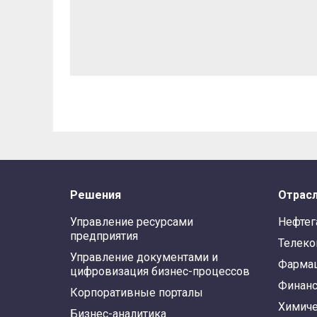
Решения
Отрас
Управление ресурсами
Нефтег
предприятия
Телек
Управление документами и
Фарма
цифровизация бизнес-процессов
Финан
Корпоративные порталы
Химиче
Бизнес-аналитика