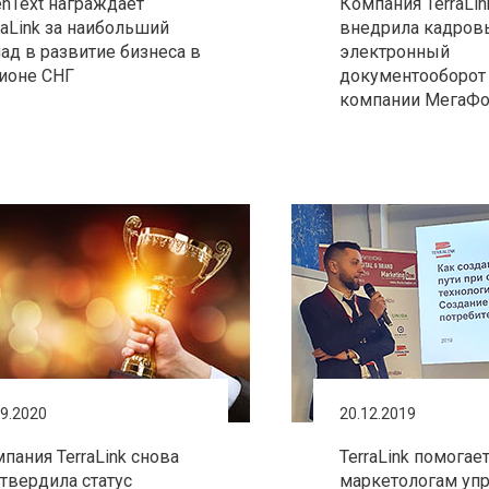
nText награждает
Компания TerraLin
raLink за наибольший
внедрила кадров
ад в развитие бизнеса в
электронный
ионе СНГ
документооборот
компании МегаФ
09.2020
20.12.2019
пания TerraLink снова
TerraLink помогае
твердила статус
маркетологам уп