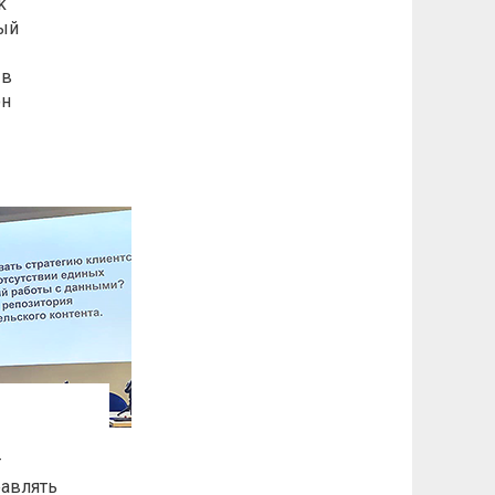
k
ый
 в
он
т
равлять