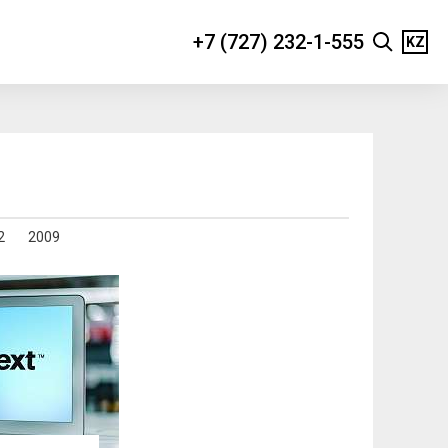
+7 (727) 232-1-555
KZ
2
2009