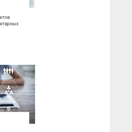
ктов
иетарных