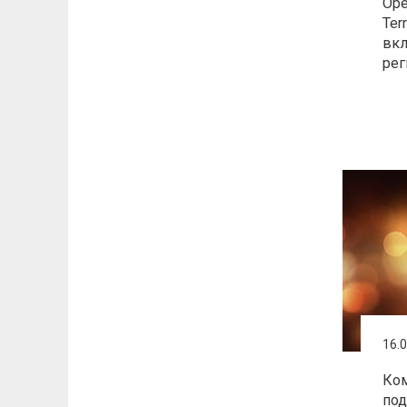
Ope
Ter
вкл
рег
16.
Ком
под