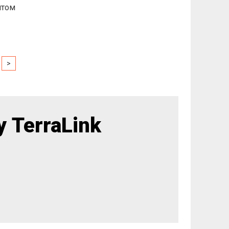
нтом
>
 TerraLink