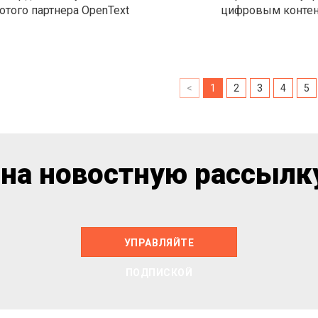
отого партнера OpenText
цифровым конте
<
1
2
3
4
5
на новостную рассылку
УПРАВЛЯЙТЕ
ПОДПИСКОЙ