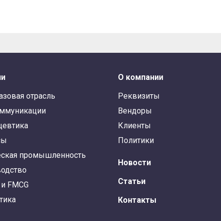
ли
О компании
азовая отрасль
Реквизиты
оммуникации
Вендоры
цевтика
Клиенты
сы
Политики
ская промышленность
Новости
одство
Статьи
 и FMCG
тика
Контакты