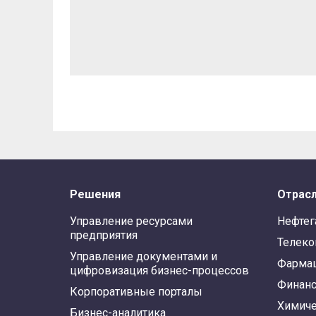
Решения
Отрас
Управление ресурсами
Нефтег
предприятия
Телек
Управление документами и
Фарма
цифровизация бизнес-процессов
Финан
Корпоративные порталы
Химиче
Бизнес-аналитика