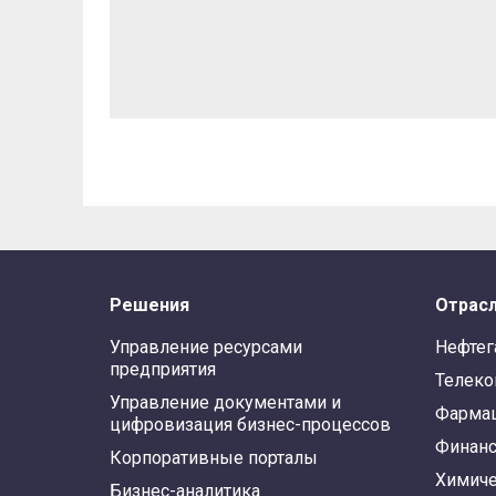
Решения
Отрас
Управление ресурсами
Нефтег
предприятия
Телек
Управление документами и
Фарма
цифровизация бизнес-процессов
Финан
Корпоративные порталы
Химиче
Бизнес-аналитика