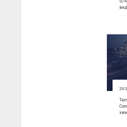
S/4
вед
24.
Ter
Cen
хим