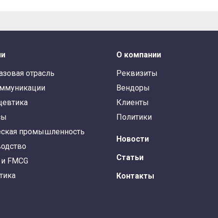
ли
О компании
азовая отрасль
Реквизиты
оммуникации
Вендоры
цевтика
Клиенты
сы
Политики
ская промышленность
Новости
одство
Статьи
 и FMCG
тика
Контакты