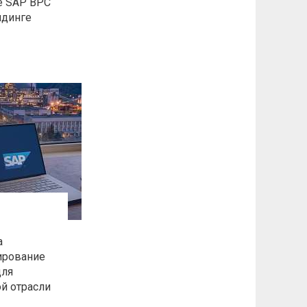
зе SAP BPC
лдинге
а
ирование
для
й отрасли