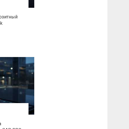
позитный
nk
а