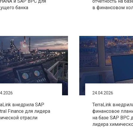
HANA и SAP BPC для
отчетность на ба
ущего банка
в финансовом хо
04.2026
24.04.2026
raLink внедрила SAP
TerraLink внедрил
tral Finance для лидера
финансовое план
ической отрасли
на базе SAP BPC 
лидера химическо