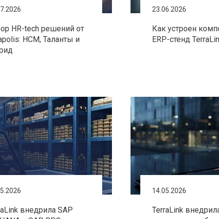
07.2026
23.06.2026
ор HR-tech решений от
Как устроен ком
apolis: HCM, Таланты и
ERP-стенд TerraLi
рид
05.2026
14.05.2026
raLink внедрила SAP
TerraLink внедрил