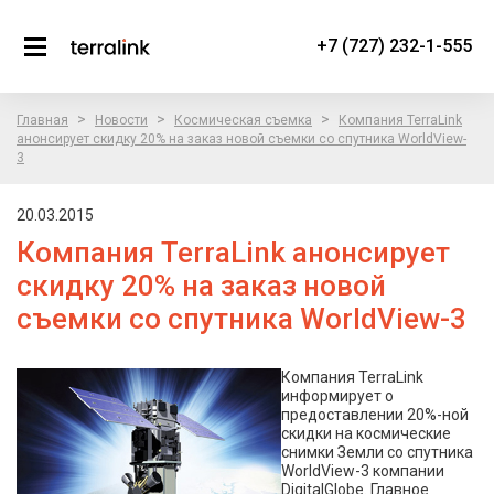
+7 (727) 232-1-555
>
>
>
Главная
Новости
Космическая съемка
Компания TerraLink
анонсирует скидку 20% на заказ новой съемки со спутника WorldView-
3
20.03.2015
Компания TerraLink анонсирует
скидку 20% на заказ новой
съемки со спутника WorldView-3
Компания TerraLink
информирует о
предоставлении 20%-ной
скидки на космические
снимки Земли со спутника
WorldView-3 компании
DigitalGlobe. Главное