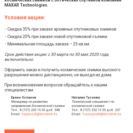
космических снимков с оптических спутников компании
MAXAR Technologies.
Условия акции:
Скидка 35% при заказе архивных спутниковых снимков
Скидка 20% при заказе новой спутниковой съемки
Минимальная площадь заказа – 25 кв.км.
Срок действия акции: с 30 марта по 30 мая 2020 года,
включительно.
Оформить заказ и получить космические снимки высокого
разрешения можно дистанционно, не выходя из дома.
При возникновении вопросов обращайтесь к нашим
специалистам:
Еркен Оспанов
Наталия Тусеева
Менеджер по развитию
Технический специалист по
направления Космической съемки
космической съемке
Тел.: 8 (727) 232 15 55 доб. 348
Тел.: 8 (727) 232 15 55 доб. 237
Email:
OspanovE@terralink.kz
Email:
TusseyevaN@terralink.kz