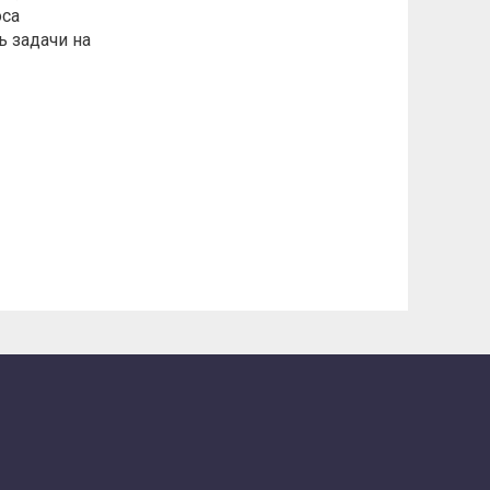
оса
 задачи на