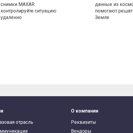
снимки MAXAR:
данные из косм
контролируйте ситуацию
помогают решать
удаленно
Земле
ли
О компании
азовая отрасль
Реквизиты
оммуникации
Вендоры