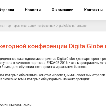
Отрасли
Новости
О компании
Контакты
 стал партнером ежегодной конференции DigitalGlobe в Лондоне
жегодной конференции DigitalGlobe
диционное ежегодное мероприятие DigitalGlobe для партнеров и рес
 выступила в качестве партнера. ENGAGE 2016 – это мероприятие, к
Земли для обучения, нетворкинга и развития бизнеса.
ки, которые обменялись опытом и последними новостями отрасли
. Ключевые темы, которые обсуждались на конференции:
еской съемки Земли