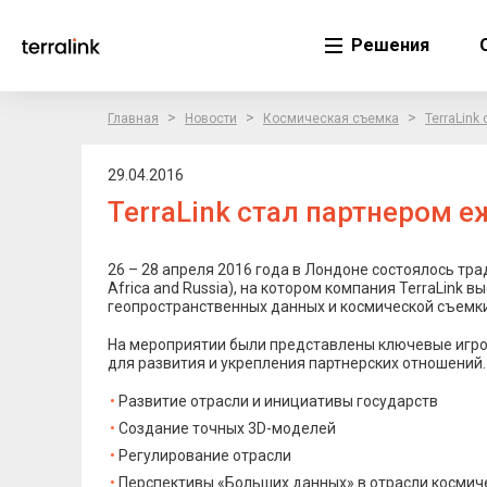
Решения
>
>
>
Главная
Новости
Космическая съемка
TerraLink
29.04.2016
TerraLink стал партнером е
26 – 28 апреля 2016 года в Лондоне состоялось тра
Africa and Russia), на котором компания TerraLink
геопространственных данных и космической съемки 
На мероприятии были представлены ключевые игро
для развития и укрепления партнерских отношений
Развитие отрасли и инициативы государств
Создание точных 3D-моделей
Регулирование отрасли
Перспективы «Больших данных» в отрасли космич