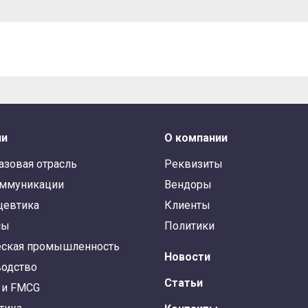
ли
О компании
азовая отрасль
Реквизиты
оммуникации
Вендоры
цевтика
Клиенты
сы
Политики
ская промышленность
Новости
одство
Статьи
 и FMCG