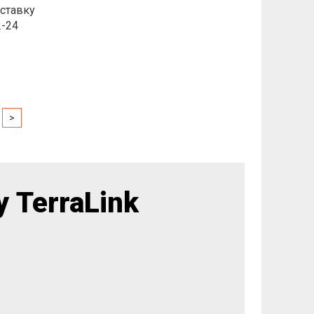
ставку
2-24
>
 TerraLink