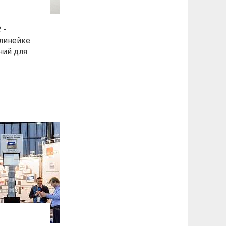
 -
 линейке
ний для