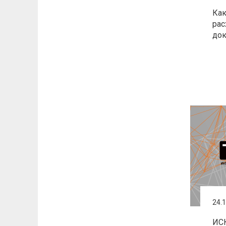
Как
рас
до
24.
ИСК