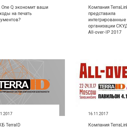
 One Q экономит ваши
Компания TerraLin
ходы на печать
представила
кументов?
интегрированные
организации СКУД
All-over-IP 2017
11.2017
16.11.2017
Б TerraID
Компания TerraLin