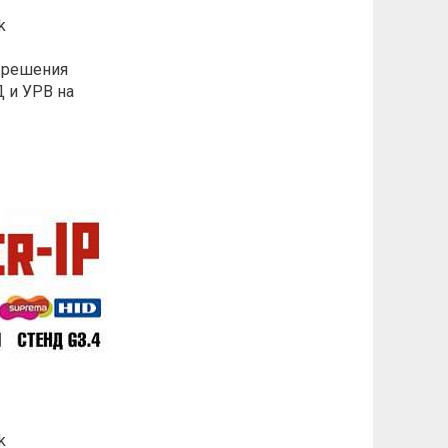
k
 решения
 и УРВ на
k