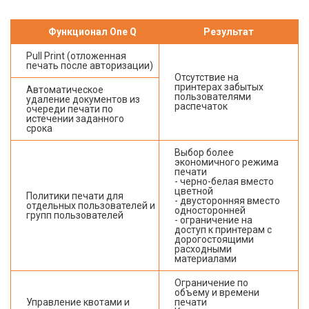
Функционал One Q
Результат
Pull Print (отложенная
печать после авторизации)
Отсутствие на
принтерах забытых
Автоматическое
пользователями
удаление документов из
распечаток
очереди печати по
истечении заданного
срока
Выбор более
экономичного режима
печати
- черно-белая вместо
цветной
Политики печати для
- двусторонняя вместо
отдельных пользователей и
односторонней
групп пользователей
- ограничение на
доступ к принтерам с
дорогостоящими
расходными
материалами
Ограничение по
объему и времени
Управление квотами и
печати