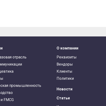
ли
О компании
азовая отрасль
Реквизиты
оммуникации
Вендоры
цевтика
Клиенты
сы
Политики
ская промышленность
Новости
одство
Статьи
 и FMCG