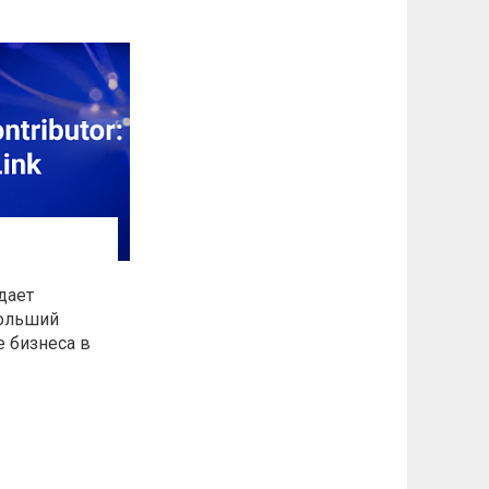
дает
больший
е бизнеса в