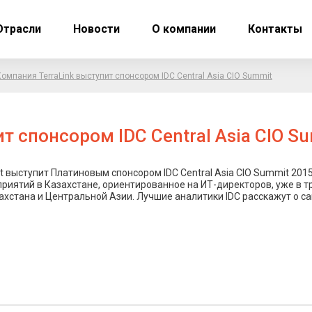
Отрасли
Новости
О компании
Контакты
Компания TerraLink выступит спонсором IDC Central Asia CIO Summit
т спонсором IDC Central Asia CIO S
t выступит Платиновым спонсором IDC Central Asia CIO Summit 201
оприятий в Казахстане, ориентированное на ИТ-директоров, уже в 
ахстана и Центральной Азии. Лучшие аналитики IDC расскажут о с