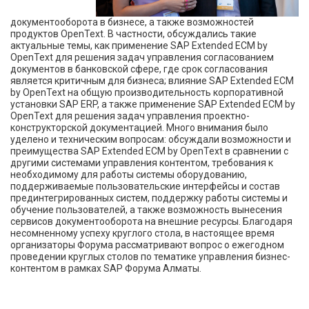
документооборота в бизнесе, а также возможностей
продуктов OpenText. В частности, обсуждались такие
актуальные темы, как применение SAP Extended ECM by
OpenText для решения задач управления согласованием
документов в банковской сфере, где срок согласования
является критичным для бизнеса; влияние SAP Extended ECM
by OpenText на общую производительность корпоративной
установки SAP ERP, а также применение SAP Extended ECM by
OpenText для решения задач управления проектно-
конструкторской документацией. Много внимания было
уделено и техническим вопросам: обсуждали возможности и
преимущества SAP Extended ECM by OpenText в сравнении с
другими системами управления контентом, требования к
необходимому для работы системы оборудованию,
поддерживаемые пользовательские интерфейсы и состав
прединтегрированных систем, поддержку работы системы и
обучение пользователей, а также возможность вынесения
сервисов документооборота на внешние ресурсы. Благодаря
несомненному успеху круглого стола, в настоящее время
организаторы Форума рассматривают вопрос о ежегодном
проведении круглых столов по тематике управления бизнес-
контентом в рамках SAP Форума Алматы.