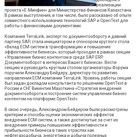
реализации
проекта «Е-Минфин» для Министерства Финансов Казахстана.
В рамках выступления, в том числе, было рассказано об опыте
совместного использования технологий SAP и OpenText для
работы с финансовыми документами.
Компания TerraLink, эксперт по документообороту и давний
партнер SAP, стала инициатором и спонсором круглого стола
«Вклад ЕСМ-систем в трансформацию и повышение
эффективности бизнеса», который проходил в рамках секции
«Управление бизнес контентом в среде SAP ERP.
Документооборот в интересах Вашего бизнеса». Вести
секцию и руководить круглым столом организаторы Форума
поручили Александру Бейдеру, директору по развитию
направления ECM компании TerraLink. Уровень работы секции
был задан докладом консультанта по решениям OpenText в
России и СНГ Викентия Махоткина «Стратегия внедрения
документооборота и построение систем управления бизнес
контентом на платформе OpenText».
В свою очередь, Александром Бейдером были рассмотрены
критерии и способы оценки экономических эффектов
внедрения ЕСМ-систем, а также достигнутые за счет их
внедрения примеры повышения эффективности и
прибыльности бизнеса в таких отраслях как
нефтегазодобыча, энергетика и добыча полезных