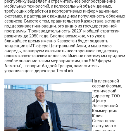
республику выделяет и стремительное распространение
мобильных технологий, и колоссальный объем данных,
требующих обработки в корпоративных информационных
системах, и растущая с каждым днем популярность облачных
сервисов. Вместе с тем, правительство Казахстана активно
поддерживает инновации, это видно из государственной
программы "Производительность-2020" и общей стратегии
развития до 2050 года. Вполне возможно, что уже в
ближайшее время именно Казахстан будет задавать
тенденции в ИТ-сфере Центральной Азии, и мы, в свою
очередь, планируем оказывать всестороннюю поддержку
нашим казахстанским коллегам. Именно поэтому мы придаем
особое значение таким мероприятиям, как SAP Форум
Алматы", - говорит Андрей Трещук, заместитель
управляющего директора TerraLink.
На пленарной
сессии Форума,
технический
директор ТОО
«Центр
Электронной
Коммерции»
Юлия
Степанцова
выступила с
докладом о