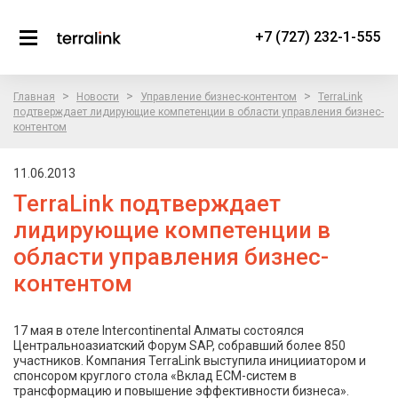
+7 (727) 232-1-555
>
>
>
Главная
Новости
Управление бизнес-контентом
TerraLink
подтверждает лидирующие компетенции в области управления бизнес-
контентом
11.06.2013
TerraLink подтверждает
лидирующие компетенции в
области управления бизнес-
контентом
17 мая в отеле Intercontinental Алматы состоялся
Центральноазиатский Форум SAP, собравший более 850
участников. Компания TerraLink выступила иницииатором и
спонсором круглого стола «Вклад ЕСМ-систем в
трансформацию и повышение эффективности бизнеса».