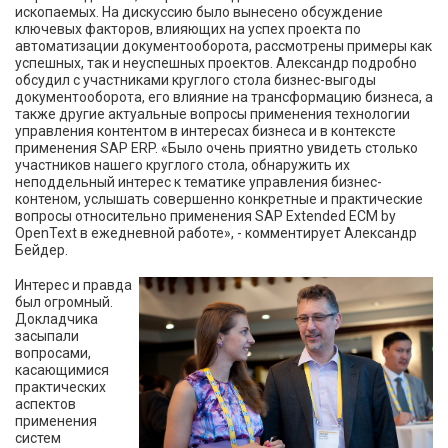
ископаемых. На дискуссию было вынесено обсуждение
ключевых факторов, влияющих на успех проекта по
автоматизации документооборота, рассмотрены примеры как
успешных, так и неуспешных проектов. Александр подробно
обсудил с участниками круглого стола бизнес-выгоды
документооборота, его влияние на трансформацию бизнеса, а
также другие актуальные вопросы применения технологии
управления контентом в интересах бизнеса и в контексте
применения SAP ERP. «Было очень приятно увидеть столько
участников нашего круглого стола, обнаружить их
неподдельный интерес к тематике управления бизнес-
контеном, услышать совершенно конкретные и практические
вопросы относительно применения SAP Extended ECM by
OpenText в ежедневной работе», - комментирует Александр
Бейдер.
Интерес и правда
был огромный.
Докладчика
засыпали
вопросами,
касающимися
практических
аспектов
применения
систем