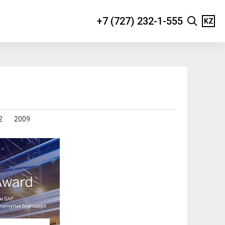
+7 (727) 232-1-555
KZ
2
2009