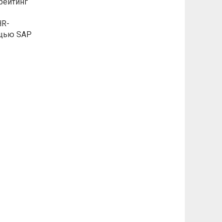
рейтинг
HR-
ощью SAP