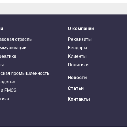
ли
О компании
азовая отрасль
Реквизиты
оммуникации
Вендоры
цевтика
Клиенты
сы
Политики
ская промышленность
Новости
одство
Статьи
 и FMCG
тика
Контакты