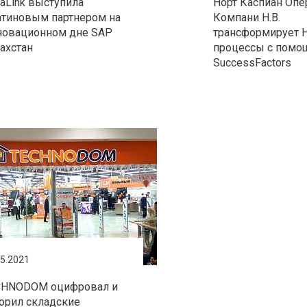
raLink выступила
Норт Каспиан Опе
тиновым партнером на
Компани Н.В.
новационном дне SAP
трансформирует 
ахстан
процессы с пом
SuccessFactors
05.2021
CHNODOM оцифровал и
орил складские