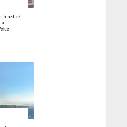
 TerraLink
 в
alue