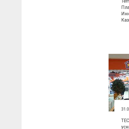
Ter
Пла
Ин
Каз
31.
TE
уск