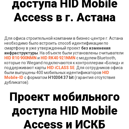
доступа HID Mobile
Access в г. Астана
Для офиса строительной компании в бизнес-центре г. Астана
необходимо было встроить способ идентификации по
смартфону в уже утвержденный проект
без изменения
инфраструктуры
. На объекте были установлены считыватели
HID R10 900NMN
и
HID RK40 921NMN
c модулем Bluetooth,
которые по Wiegand подключаются к контроллерам «Болид» и
поддерживают карты
HID iCLASS SE
. Для сотрудников офиса
были выпущены 400 мобильных идентификаторов
HID
Mobile-ID
с форматом
H10304 37 bit
(гарантия отсутствия
дубликатов).
Проект мобильного
доступа HID Mobile
Access и ИСКБ