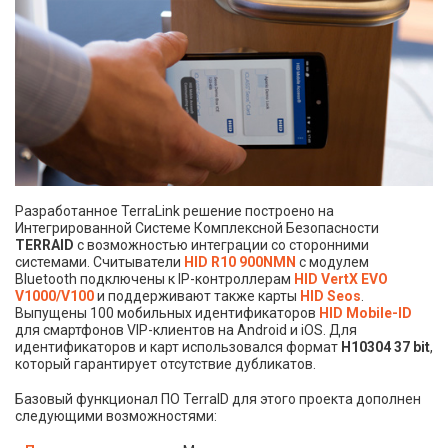
Разработанное TerraLink решение построено на
Интегрированной Системе Комплексной Безопасности
TERRAID
с возможностью интеграции со сторонними
системами. Считыватели
HID R10 900NMN
c модулем
Bluetooth подключены к IP-контроллерам
HID VertX EVO
V1000/V100
и поддерживают также карты
HID Seos
.
Выпущены 100 мобильных идентификаторов
HID Mobile-ID
для смартфонов VIP-клиентов на Android и iOS. Для
идентификаторов и карт использовался формат
H10304 37 bit
,
который гарантирует отсутствие дубликатов.
Базовый функционал ПО TerraID для этого проекта дополнен
следующими возможностями: