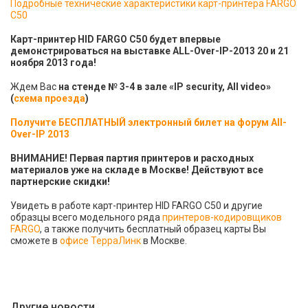
Подробные технические характеристики карт-принтера FARGO
C50
Карт-принтер HID FARGO C50 будет впервые
демонстрироваться на выставке ALL-Over-IP-2013 20 и 21
ноября 2013 года!
Ждем Вас
на стенде № 3-4 в зале «IP security, All video»
(
схема проезда
)
Получите БЕСПЛАТНЫЙ электронный билет на форум All-
Over-IP 2013
ВНИМАНИЕ! Первая партия принтеров и расходных
материалов уже на складе в Москве! Действуют все
партнерские скидки!
Увидеть в работе карт-принтер HID FARGO C50 и другие
образцы всего модельного ряда
принтеров-кодировщиков
FARGO
, а также получить бесплатный образец карты Вы
сможете в
офисе ТерраЛинк
в Москве.
Другие новости