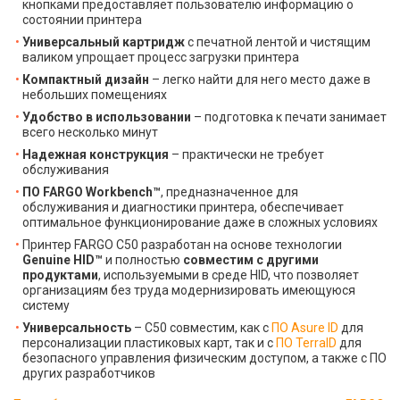
кнопками предоставляет пользователю информацию о
состоянии принтера
Универсальный картридж
с печатной лентой и чистящим
валиком упрощает процесс загрузки принтера
Компактный дизайн
– легко найти для него место даже в
небольших помещениях
Удобство в использовании
– подготовка к печати занимает
всего несколько минут
Надежная конструкция
– практически не требует
обслуживания
ПО FARGO Workbench™
, предназначенное для
обслуживания и диагностики принтера, обеспечивает
оптимальное функционирование даже в сложных условиях
Принтер FARGO C50 разработан на основе технологии
Genuine HID™
и полностью
совместим с другими
продуктами
, используемыми в среде HID, что позволяет
организациям без труда модернизировать имеющуюся
систему
Универсальность
– C50 совместим, как с
ПО Asure ID
для
персонализации пластиковых карт, так и с
ПО TerraID
для
безопасного управления физическим доступом, а также с ПО
других разработчиков