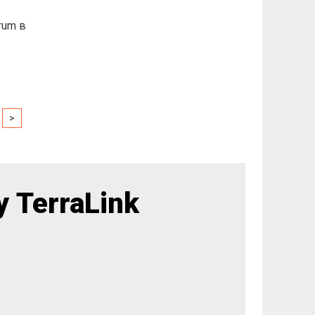
rum в
>
 TerraLink