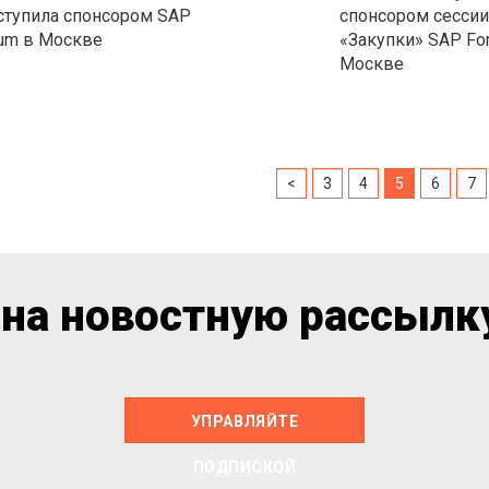
тупила спонсором SAP
спонсором сессии
um в Москве
«Закупки» SAP Fo
Москве
<
3
4
5
6
7
на новостную рассылку
УПРАВЛЯЙТЕ
ПОДПИСКОЙ