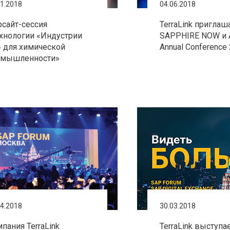
11.2018
04.06.2018
сайт-сессия
TerraLink приглаш
хнологии «Индустрии
SAPPHIRE NOW и
» для химической
Annual Conference
омышленности»
04.2018
30.03.2018
пания TerraLink
TerraLink выступа