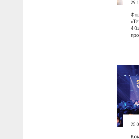
29.
Фор
«Те
4.0
пр
25.
Ком