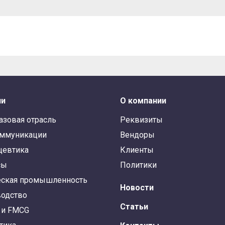
ли
О компании
азовая отрасль
Реквизиты
оммуникации
Вендоры
цевтика
Клиенты
сы
Политики
ская промышленность
Новости
одство
Статьи
 и FMCG