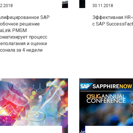
12.2018
30.11.2018
алифицированное SAP
Эффективная HR-
обочное решение
с SAP SuccessFact
raLink PMGM
оматизирует процесс
еполагания и оценки
сонала за 4 недели