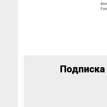
выс
For
Подписка 