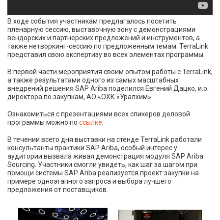
В ходе события участникам предлагалось посетить
пленарную сессию, выставочную зону с демонстрациями
вендорских и партнерских предложений и инструментов, а
также нетворкинг-сессию по предложенным темам. TerraLink
представил свою экспертизу во всех элементах программы.
В первой части мероприятия своим опытом работы с TerraLink,
а также результатами одного из самых масштабных
внедрений решения SAP Ariba поделился Евгений Дацко, и.о.
директора по закупкам, АО «ОХК «Уралхим».
Ознакомиться с презентациями всех спикеров деловой
программы можно по
ссылке
.
В течении всего дня выставки на стенде TerraLink работали
консультанты практики SAP Ariba, особый интерес у
аудитории вызвала живая демонстрация модуля SAP Ariba
Sourcing. Участники смогли увидеть, как шаг за шагом при
помощи системы SAP Ariba реализуется проект закупки на
примере одноэтапного запроса и выбора лучшего
предложения от поставщиков.