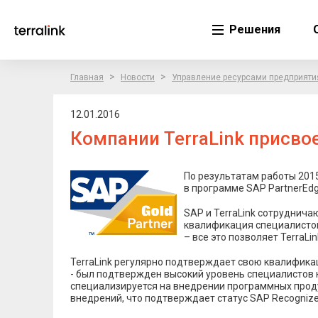
Решения
>
>
Главная
Новости
Управление ресурсами предприяти
12.01.2016
Компании TerraLink присвое
По результатам работы 2015
в программе SAP PartnerEdg
SAP и TerraLink сотрудничаю
квалификация специалистов
– все это позволяет TerraL
TerraLink регулярно подтверждает свою квалификац
- был подтвержден высокий уровень специалистов 
специализируется на внедрении программных проду
внедрений, что подтверждает статус SAP Recognized E