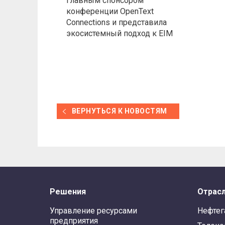
главным спонсором
конференции OpenText
Connections и представила
экосистемный подход к EIM
ВЕРНУТЬСЯ К НОВОСТЯМ
Решения
Отрас
Управление ресурсами
Нефтег
предприятия