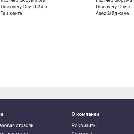
партнер форума SAP
партнер форума
Discovery Day 2024 в
Discovery Day в
Ташкенте
Азербайджане
ли
О компании
азовая отрасль
Реквизиты