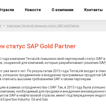
Отрасли
Новости
О компании
Контакты
>
я
Компании TerraLink присвоен статус SAP Gold Partner
н статус SAP Gold Partner
 года компания TerraLink повысила свой партнерский статус SAP в
e, созданной для компаний, которые разрабатывают решения SAP,
т уже много лет. По результатам 2015 года TerraLink входит в спи
, успешное продвижение и внедрение программных продуктов SAP
ink отвечать высоким требованиям SAP к своим партнерам.
ию в рамках сотрудничества с SAP. Так, в 2015 году была успешно
компании, необходимый для продажи и внедрения инновационного
ктов SAP в нефтегазовой отрасли, имеет подтвержденную индуст
xpertise Industry: Oil and Gas.