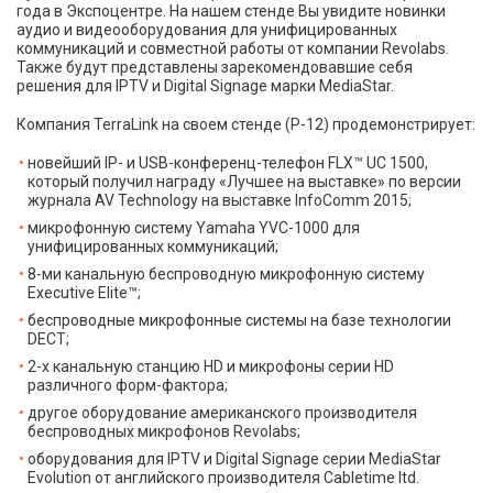
года в Экспоцентре. На нашем стенде Вы увидите новинки
аудио и видеооборудования для унифицированных
коммуникаций и совместной работы от компании Revolabs.
Также будут представлены зарекомендовавшие себя
решения для IPTV и Digital Signage марки MediaStar.
Компания TerraLink на своем стенде (P-12) продемонстрирует:
новейший IP- и USB-конференц-телефон FLX™ UC 1500,
который получил награду «Лучшее на выставке» по версии
журнала AV Technology на выставке InfoComm 2015;
микрофонную систему Yamaha YVC-1000 для
унифицированных коммуникаций;
8-ми канальную беспроводную микрофонную систему
Executive Elite™;
беспроводные микрофонные системы на базе технологии
DECT;
2-х канальную станцию HD и микрофоны серии HD
различного форм-фактора;
другое оборудование американского производителя
беспроводных микрофонов Revolabs;
оборудования для IPTV и Digital Signage серии MediaStar
Evolution от английского производителя Cabletime ltd.