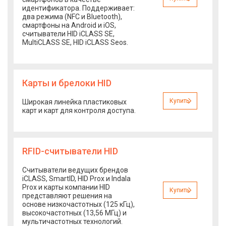
идентификатора. Поддерживает:
два режима (NFC и Bluetooth),
смартфоны на Android и iOS,
считыватели HID iCLASS SE,
MultiCLASS SE, HID iCLASS Seos.
Карты и брелоки HID
Купить
Широкая линейка пластиковых
карт и карт для контроля доступа.
RFID-cчитыватели HID
Считыватели ведущих брендов
iCLASS, SmartID, HID Prox и Indala
Prox и карты компании HID
Купить
представляют решения на
основе низкочастотных (125 кГц),
высокочастотных (13,56 МГц) и
мультичастотных технологий.