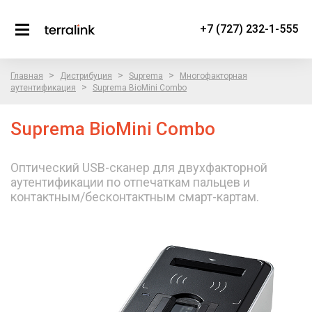
+7 (727) 232-1-555
>
>
>
Главная
Дистрибуция
Suprema
Многофакторная
>
аутентификация
Suprema BioMini Combo
Suprema BioMini Combo
Оптический USB-сканер для двухфакторной
аутентификации по отпечаткам пальцев и
контактным/бесконтактным смарт-картам.