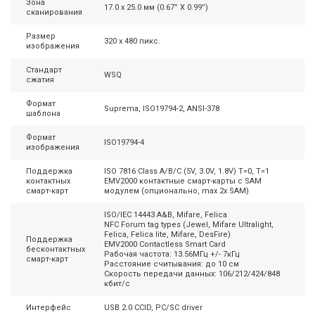
Зона
17.0 x 25.0 мм (0.67” X 0.99”)
сканирования
Размер
320 x 480 пикс.
изображения
Стандарт
WSQ
сжатия
Формат
Suprema, ISO19794-2, ANSI-378
шаблона
Формат
ISO19794-4
изображения
Поддержка
ISO 7816 Class A/B/C (5V, 3.0V, 1.8V) T=0, T=1
контактных
EMV2000 контактные смарт-карты с SAM
смарт-карт
модулем (опционально, max 2x SAM)
ISO/IEC 14443 A&B, Mifare, Felica
NFC Forum tag types (Jewel, Mifare Ultralight,
Felica, Felica lite, Mifare, DesFire)
Поддержка
EMV2000 Contactless Smart Card
бесконтактных
Рабочая частота: 13.56МГц +/- 7кГц
смарт-карт
Расстояние считывания: до 10 см
Скорость передачи данных: 106/212/424/848
кбит/с
Интерфейс
USB 2.0 CCID, PC/SC driver