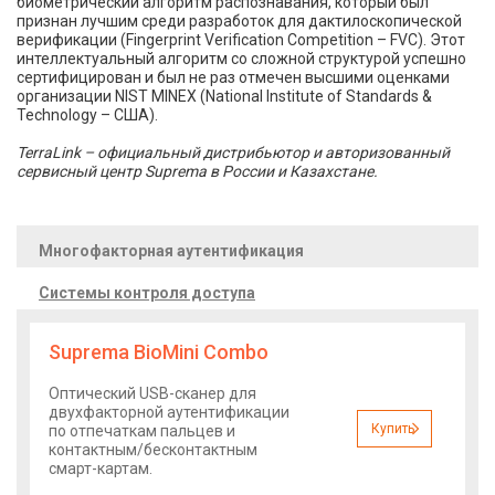
биометрический алгоритм распознавания, который был
признан лучшим среди разработок для дактилоскопической
верификации (Fingerprint Verification Competition – FVC). Этот
интеллектуальный алгоритм со сложной структурой успешно
сертифицирован и был не раз отмечен высшими оценками
организации NIST MINEX (National Institute of Standards &
Technology – США).
TerraLink – официальный дистрибьютор и авторизованный
сервисный центр Suprema в России и Казахстане.
Многофакторная аутентификация
Системы контроля доступа
Suprema BioMini Combo
Оптический USB-сканер для
двухфакторной аутентификации
Купить
по отпечаткам пальцев и
контактным/бесконтактным
смарт-картам.