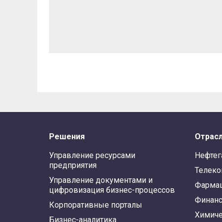
Решения
Отрас
Управление ресурсами
Нефтег
предприятия
Телек
Управление документами и
Фарма
цифровизация бизнес-процессов
Финан
Корпоративные порталы
Химиче
Бизнес-аналитика