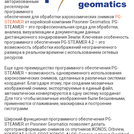
авторизованным
реселлером
программного
обеспечения для обработки аэрокосмических снимков
PG-
STEAMER
от корейской компании Pixoneer Geomatics. PG-
STEAMER – это профессиональная среда для обработки,
анализа, визуализации и документации данных
дистанционного зондирования Земли. Ключевая особенность
программного обеспечения PG-STEAMER 4.2 – это
возможность обработки изображений неограниченного
размера в реальном времени с использованием сетевых
ресурсов.
Еще одно преимущество программного обеспечения PG-
STEAMER – возможность одновременного использования
аэрокосмических снимков, сделанных в различных системах
координат. Благодаря этому, при создании мозаичных
изображений снимки, экспортируемые в единый файл,
автоматически конвертируются в одну систему координат.
Для того чтобы мозаичные изображения были бесшовными,
применяются сглаживание, маскировка и построение
гистограмм.
Широкий функционал программного обеспечения PG-
STEAMER от Pixoneer Geomatics позволяет делать
ортотрансформацию снимков со спутников IKONOS, Orbview,