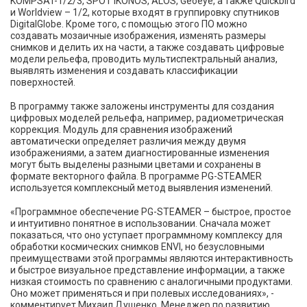
KOMPSAT-1/2/3, SPOT IKONOS, ALOS, Geoeye, а также Quickbird
и Worldview – 1/2, которые входят в группировку спутников
DigitalGlobe. Кроме того, с помощью этого ПО можно
создавать мозаичные изображения, изменять размеры
снимков и делить их на части, а также создавать цифровые
модели рельефа, проводить мультиспектральный анализ,
выявлять изменения и создавать классификации
поверхностей.
В программу также заложены инструменты для создания
цифровых моделей рельефа, например, радиометрическая
коррекция. Модуль для сравнения изображений
автоматически определяет различия между двумя
изображениями, а затем диагностированные изменения
могут быть выделены разными цветами и сохранены в
формате векторного файла. В программе PG-STEAMER
используется комплексный метод выявления изменений.
«Программное обеспечение PG-STEAMER – быстрое, простое
и интуитивно понятное в использовании. Сначала может
показаться, что оно уступает программному комплексу для
обработки космических снимков ENVI, но безусловными
преимуществами этой программы являются интерактивность
и быстрое визуальное представление информации, а также
низкая стоимость по сравнению с аналогичными продуктами.
Оно может применяться и при полевых исследованиях», -
комментирует Михаил Душенко, Менеджер по развитию