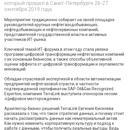
который прошел в Санкт-Петербурге 26-27
сентября 2019 года.
Мероприятие традиционно собирает на своей площадке
руководителей крупных нефтегазодобывающих,
нефтедобывающих и нефтесервисных компаний,
представителей государственной власти и активных
участников ИТ-рынка.
Ключевой темой ИТ-форума в этом году стала увязка
программ цифровой трансформации нефтегазовых компаний
с их основным бизнесом, а также способы объективной
оценки эффекта от цифровой трансформации и окупаемости
инноваций.
Обладая отраслевой экспертизой в области автоматизации
предприятий нефтегазовой отрасти, в частности
подтвержденной сертификатом SAP Oil&Gas Recognized
Expertise, компания TerraLink выступила спонсором сессии
«Цифровое месторождение».
Архитектор бизнес-решений TerraLink Евгения Киселева
рассказала о том, что такое стратегия данных, и почему стоит
начать рассматривать данные как нематериальный актив.
Как нужно изменить корпоративную культуру и подход к
работе с данными, чтобы получить реальные выгоды. Ведь