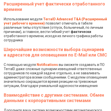
Расширенный учет фактически отработанного
времени
Использование модуля
TerraID Advanced T&A (Расширенный
учет рабочего времени)
позволит отмечать в табеле
различные типы отсутствия (отпуск, больничный, по личным
причинам), а главное, вести гибкий учет
фактически
отработанного времени, исходя из личного графика работы
сотрудника
Широчайшие возможности выбора сценариев
и адресатов для оповещения по E-Mail или СМС
С помощью модуля
Notifications
вы сможете создавать в ПО
TerraID даже сложные сценарии извещений ответственных
сотрудников по каждой задаче отдельно, а не заваливать
администратора всеми сообщениями. С модулем оповещения
значительно сокращается время реакции на тревожные
ситуации, благодаря уникальной адресности извещения
Взаимодействие с другими системами. Обмен
данными с корпоративными системами
Дополните вашу систему возможностями автоматического