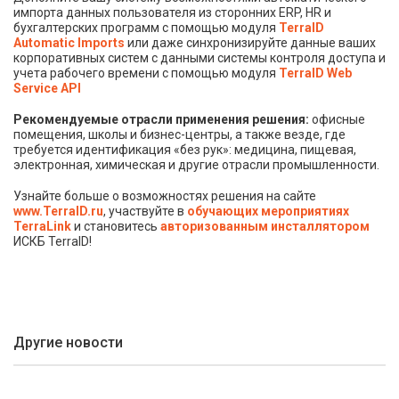
импорта данных пользователя из сторонних ERP, HR и
бухгалтерских программ с помощью модуля
TerraID
Automatic Imports
или даже синхронизируйте данные ваших
корпоративных систем с данными системы контроля доступа и
учета рабочего времени с помощью модуля
TerraID Web
Service API
Рекомендуемые отрасли применения решения:
офисные
помещения, школы и бизнес-центры, а также везде, где
требуется идентификация «без рук»: медицина, пищевая,
электронная, химическая и другие отрасли промышленности.
Узнайте больше о возможностях решения на сайте
www.TerraID.ru
, участвуйте в
обучающих мероприятиях
TerraLink
и становитесь
авторизованным инсталлятором
ИСКБ TerraID!
Другие новости