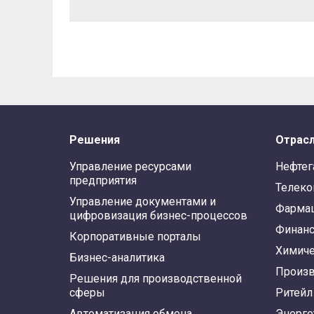
Решения
Отрас
Управление ресурсами
Нефтег
предприятия
Телек
Управление документами и
Фарма
цифровизация бизнес-процессов
Финан
Корпоративные порталы
Химиче
Бизнес-аналитика
Произв
Решения для производственной
сферы
Ритейл
Автоматизация обмена
Энерге