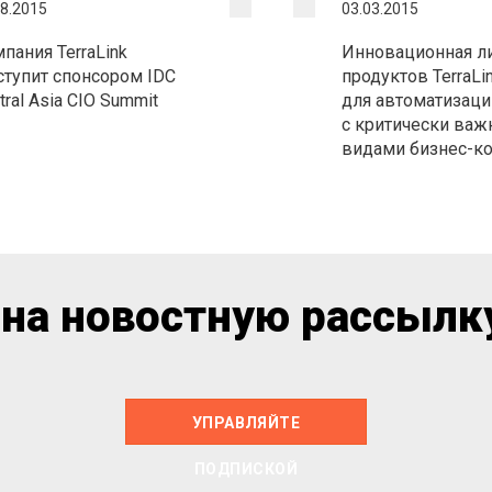
08.2015
03.03.2015
пания TerraLink
Инновационная л
тупит спонсором IDC
продуктов TerraLi
tral Asia CIO Summit
для автоматизаци
с критически ва
видами бизнес-ко
на новостную рассылку
УПРАВЛЯЙТЕ
ПОДПИСКОЙ