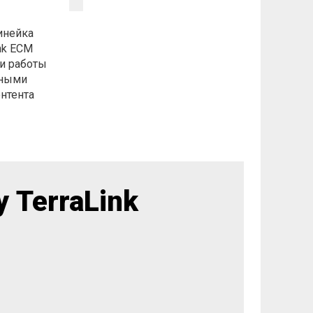
инейка
nk ECM
и работы
жными
нтента
 TerraLink