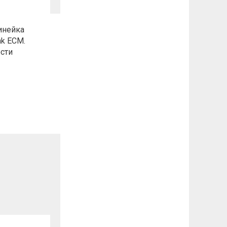
инейка
nk ECM.
сти