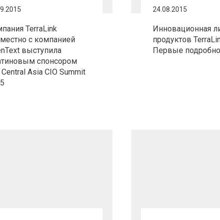
09.2015
24.08.2015
пания TerraLink
Инновационная л
местно с компанией
продуктов TerraLi
nText выступила
Первые подробно
атиновым спонсором
 Central Asia CIO Summit
5