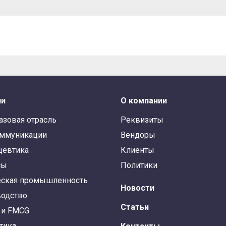
ли
О компании
азовая отрасль
Реквизиты
оммуникации
Вендоры
цевтика
Клиенты
сы
Политики
ская промышленность
Новости
одство
Статьи
 и FMCG
тика