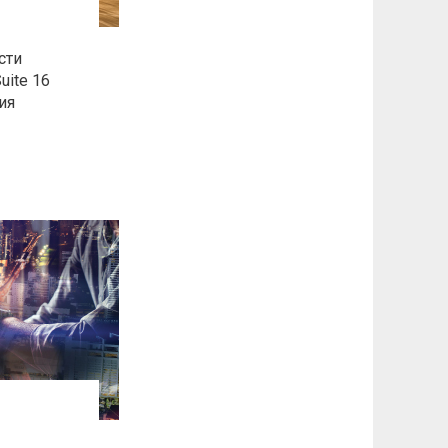
сти
uite 16
ия