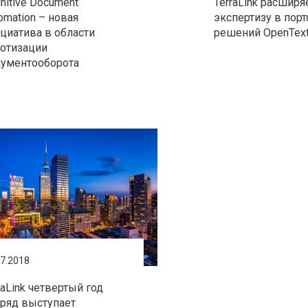
nitive Document
TerraLink расшир
omation – новая
экспертизу в пор
циатива в области
решений OpenTex
отизации
ументооборота
07.2018
raLink четвертый год
ряд выступает