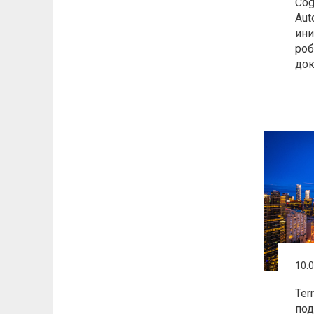
Cog
Aut
ини
роб
док
10.
Ter
под