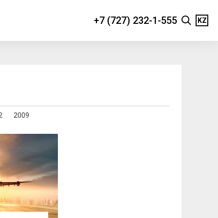
+7 (727) 232-1-555
KZ
2
2009