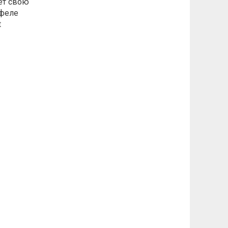
яет свою
тфеле
t