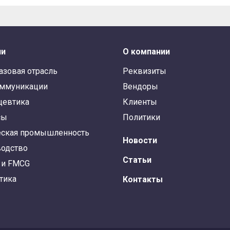
ли
О компании
азовая отрасль
Реквизиты
оммуникации
Вендоры
цевтика
Клиенты
сы
Политики
ская промышленность
Новости
одство
Статьи
 и FMCG
тика
Контакты