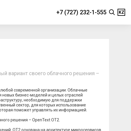
+7 (727) 232-1-555
KZ
ый вариант своего облачного решения –
я любой современной организации. Облачные
я новых бизнес-моделей и целых отраслей
фраструктуру, необходимую для поддержки
венный сектор, для которых использование
которая поможет управлять их информацией.
ного решения – OpenText OT2.
жений. OT2 основана на архитектуре микросервисов