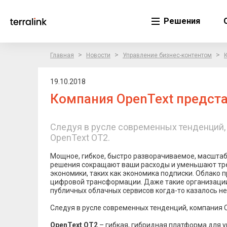
Решения
>
>
>
Главная
Новости
Управление бизнес-контентом
19.10.2018
Компания OpenText предст
Следуя в русле современных тенденций,
OpenText OT2.
Мощное, гибкое, быстро разворачиваемое, масштаб
решения сокращают ваши расходы и уменьшают треб
экономики, таких как экономика подписки. Облако
цифровой трансформации. Даже такие организации,
публичных облачных сервисов когда-то казалось н
Следуя в русле современных тенденций, компания 
OpenText OT2
– гибкая, гибридная платформа для 