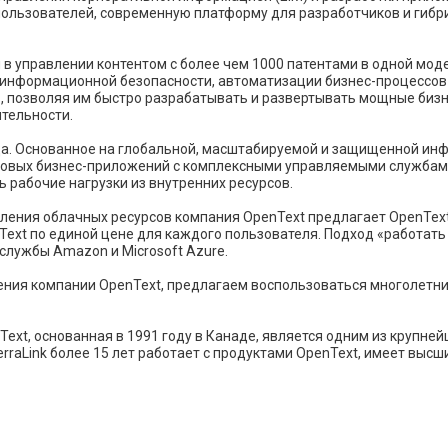
ользователей, современную платформу для разработчиков и гибри
 в управлении контентом с более чем 1000 патентами в одной мо
 информационной безопасности, автоматизации бизнес-процессов 
в, позволяя им быстро разрабатывать и развертывать мощные бизн
тельности.
да. Основанное на глобальной, масштабируемой и защищенной инф
отовых бизнес-приложений с комплексными управляемыми службам
ь рабочие нагрузки из внутренних ресурсов.
ения облачных ресурсов компания OpenText предлагает OpenText
ext по единой цене для каждого пользователя. Подход «работать
-службы Amazon и Microsoft Azure.
ния компании OpenText, предлагаем воспользоваться многолетним
ext, основанная в 1991 году в Канаде, является одним из крупн
raLink более 15 лет работает с продуктами OpenText, имеет высш