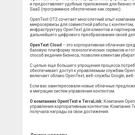
и предоставляет удобные приложения для бизнес-п
SaaS (программное обеспечение как сервис).
OpenText OT2 сочетает многолетний опыт компании
микросервисы для совместной работы с контентом,
инфраструктуру OpenText для клиентов и партнеро
дальнейшего цифрового преобразования своей дея
OpenText Cloud
– это корпоративная облачная сре
базовую платформу технологических сервисов и г
способ ведения бизнеса, позволяя клиентам убират
С целью еще большего упрощения процесса потребл
обеспечивает доступ к управляемым службам OpenT
включает облако OpenText, веб-службы Google, веб
Если вас заинтересовали новые облачные предложе
и миграции систем управления контентом.
О компаниях OpentText и TerraLink:
Компания OpenT
управления корпоративным контентом. Компания Ter
получала награды за свои достижения.