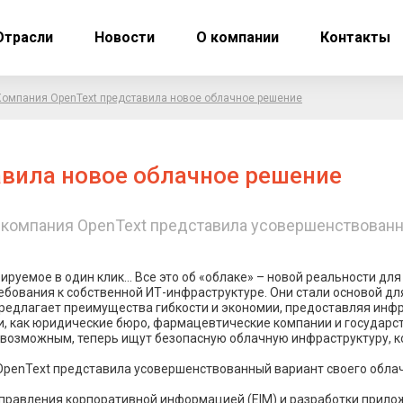
Отрасли
Новости
О компании
Контакты
Компания OpenText представила новое облачное решение
авила новое облачное решение
 компания OpenText представила усовершенствованн
ируемое в один клик… Все это об «облаке» – новой реальности дл
ования к собственной ИТ-инфраструктуре. Они стали основой дл
 предлагает преимущества гибкости и экономии, предоставляя ин
 как юридические бюро, фармацевтические компании и государст
евозможным, теперь ищут безопасную облачную инфраструктуру, 
OpenText представила усовершенствованный вариант своего облач
управления корпоративной информацией (EIM) и разработки прило