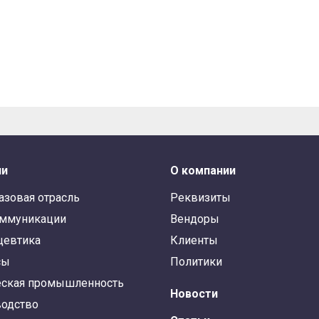
ли
О компании
азовая отрасль
Реквизиты
оммуникации
Вендоры
цевтика
Клиенты
сы
Политики
ская промышленность
Новости
одство