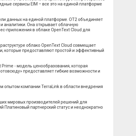
дные сервисы EIM – все это на единой платформе
дели данных на единой платформе. OT2 объединяет
и аналитики. Она открывает облачную
ес-приложения в облаке OpenText Cloud для
раструктуре облако OpenText Cloud совмещает
и, которые предоставляют простой и эффективный
 Prime - модель ценообразования, которая
 отовсюду» предоставляет гибкие возможности и
 опытом компании TerraLink в области внедрения
ейших мировых производителей решений для
ий Платиновый партнерский статус и неоднократно