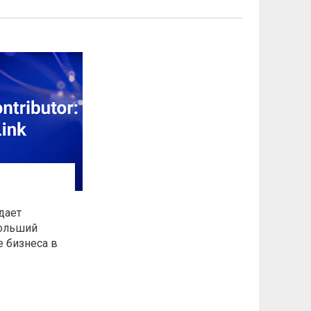
дает
больший
е бизнеса в