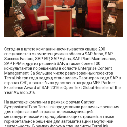
Сегодня в штате компании насчитывается свыше 200
специалистов с компетенциями в области SAP Ariba, SAP
Success Factors, SAP IBP, SAP Hybris, SAP Plant Maintenance,
SAP PPM и других решений SAP, а также более 100
консультантов по решениям в области Enterprise Content
Management. За большое число реализованных проектов
TerraLink три года подряд становилась Партнером года SAP в
странах СНГ, а также была удостоена награды MEE Partner
Excellence Award of SAP 2016 и Open Text Global Reseller of the
Year Award 2016.
На выставке компании в рамках форума Gartner
Symposium/ITxpo TerraLink представила различные решения
для нефтегазовой отрасли, телекоммуникаций,
металлургической и горнодобывающих отраслей, а также
горизонтальное решение для автоматизации закупочной
деятельности. В рамках форума специалисты TerraLink