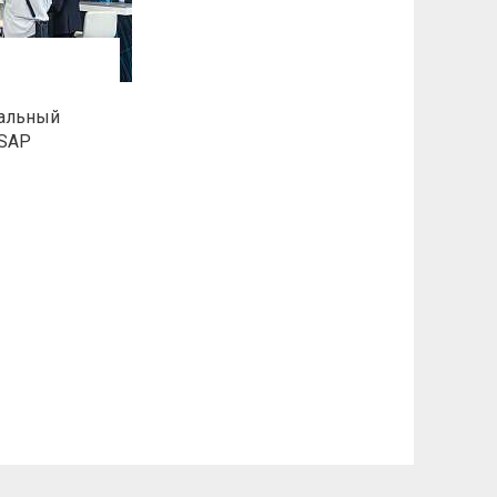
ральный
 SAP