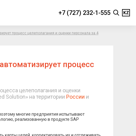
+7 (727) 232-1-555
KZ
ирует процесс целеполагания и оценки персонала за 4
автоматизирует процесс
оцесса целеполагания и оценки
ed Solution» на территории
России
и
 поэтому многие предприятия испытывают
ологию, реализованную в продукте SAP
ь карты целей, корректировать их и отслеживать