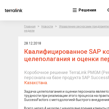
Решения
>
>
Главная
Новости
Управление ресурсами предприяти
недели
28.12.2018
Квалифицированное SAP ко
целеполагания и оценки пе
Коробочное решение TerraLink PMGM (Per
персонала на базе продукта SAP SuccessFa
Казахстана
.
Задача целеполагания и оценки персонала являетс
трудности при реализации этого процесса на прак
SuccessFactors с методологией быстрого внедрения
Всего через 4 недели с начала внедрения клиенты