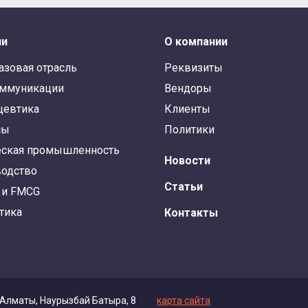
ли
О компании
азовая отрасль
Реквизиты
оммуникации
Вендоры
цевтика
Клиенты
сы
Политики
ская промышленность
Новости
одство
Статьи
 и FMCG
тика
Контакты
 Алматы, Наурызбай Батыра, 8
карта сайта