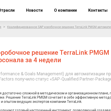
Отрасли
Новости
О компании
Контакты
>
я
Квалифицированное SAP коробочное решение TerraLink PMGM автоматиз
робочное решение TerraLink PMGM 
рсонала за 4 недели
formance & Goals Management) для автоматизации пр
ctors получило статус «SAP-Qualified Partner-Packag
я достаточно сложной в методическом и организационном плане,
тике. Решение TerraLink PMGM сочетает в себе эффективную метод
 и опытом ведущих экспертов компании TerraLink.
 получают готовый настроенный инструмент, позволяющий создават