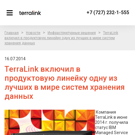
+7 (727) 232-1-555
>
>
>
Главная
Новости
Инфраструктурные решения
TerraLink
включил в продуктовую линейку одну из лучших в мире систем
хранения данных
16.07.2014
TerraLink включил в
продуктовую линейку одну из
лучших в мире систем хранения
данных
Компания
TerraLink в июне
2014 г. получила
статус IBM
Managed Service