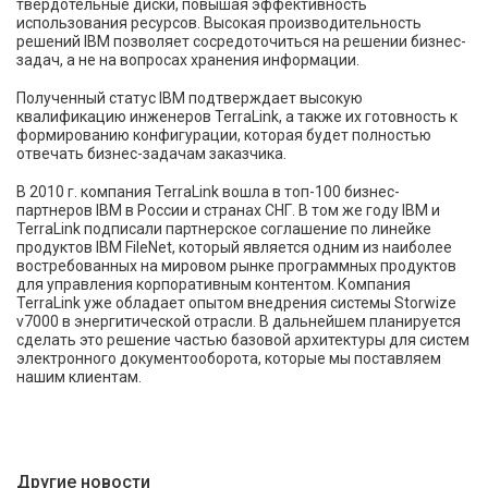
твердотельные диски, повышая эффективность
использования ресурсов. Высокая производительность
решений IBM позволяет сосредоточиться на решении бизнес-
задач, а не на вопросах хранения информации.
Полученный статус IBM подтверждает высокую
квалификацию инженеров TerraLink, а также их готовность к
формированию конфигурации, которая будет полностью
отвечать бизнес-задачам заказчика.
В 2010 г. компания TerraLink вошла в топ-100 бизнес-
партнеров IBM в России и странах СНГ. В том же году IBM и
TerraLink подписали партнерское соглашение по линейке
продуктов IBM FileNet, который является одним из наиболее
востребованных на мировом рынке программных продуктов
для управления корпоративным контентом. Компания
TerraLink уже обладает опытом внедрения системы Storwize
v7000 в энергитической отрасли. В дальнейшем планируется
сделать это решение частью базовой архитектуры для систем
электронного документооборота, которые мы поставляем
нашим клиентам.
Другие новости