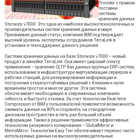
Provider с правом
поставки
системы
хранения данных
Storwize v7000. Это одна из наиболее высокотехнологичных и
производительных систем хранения данных в мире.
Присваивая данный статус, компания IBM подтверждает
высокий уровень экспертизы сотрудников TerraLink в
установке и техподдержке данного решения.
Система хранения данных на базе Storwize v7000 – новый
продукт в линейке TerraLink. Она имеет широкий спектр
применения – хранение OLTP баз данных крупных ERP-систем,
использование в инфраструктуре виртуализации серверов и
рабочих станций, для резервирования информации и
построения отказоустойчивых решений с близким к нулю
временем простоя и многое другое. Эта система
обеспечивает необходимую в современных компаниях
гибкость и быстроту отклика. За счет технологии Real-time
Compression от IBM у пользователей появляется возможность
сжимать данные на 80% и сохранять на стандартном
дисковом пространстве в пять раз больший объем
информации. Также в решении применяются эффективные
технологии резервного копирования – GlobalMirror и
MetroMirror. Технология Easy Tier обеспечивает перенос часто
используемых данных на высокопроизводительные