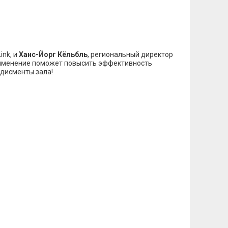
ink, и
Ханс-Йoрг Кёльбль
, региональный директор
 применение поможет повысить эффективность
одисменты зала!