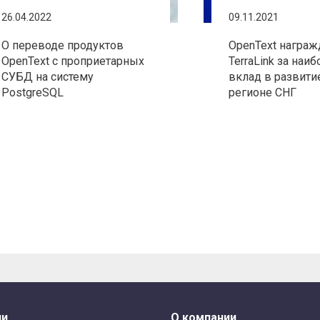
26.04.2022
09.11.2021
О переводе продуктов
OpenText награж
OpenText с проприетарных
TerraLink за наи
СУБД на систему
вклад в развити
PostgreSQL
регионе СНГ
ли
О компании