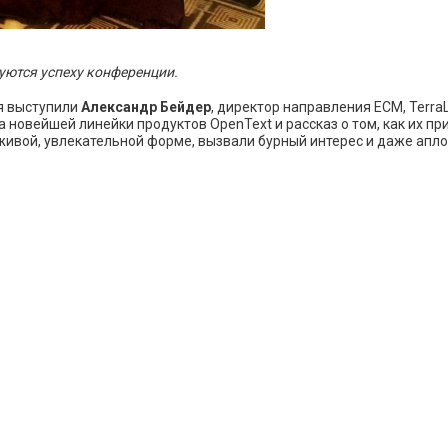
дуются успеху конференции.
я выступили
Александр Бейдер
, директор направления ECM, TerraL
ва новейшей линейки продуктов OpenText и рассказ о том, как их
живой, увлекательной форме, вызвали бурный интерес и даже апл