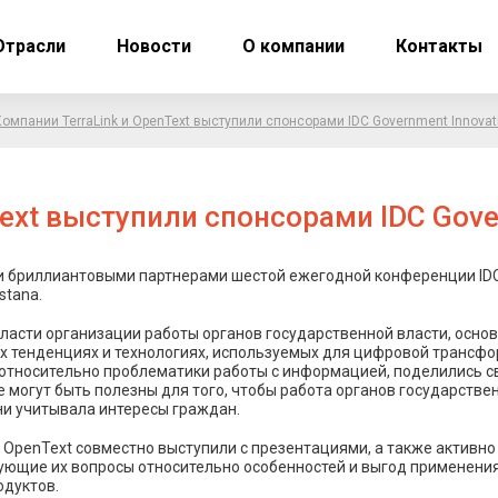
Отрасли
Новости
О компании
Контакты
Компании TerraLink и OpenText выступили спонсорами IDC Government Innovat
ext выступили спонсорами IDC Gove
и бриллиантовыми партнерами шестой ежегодной конференции IDC G
stana.
ласти организации работы органов государственной власти, основ
ых тенденциях и технологиях, используемых для цифровой трансфо
относительно проблематики работы с информацией, поделились 
ые могут быть полезны для того, чтобы работа органов государств
ни учитывала интересы граждан.
и OpenText совместно выступили с презентациями, а также активно
сующие их вопросы относительно особенностей и выгод применения
одуктов.