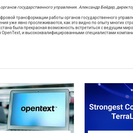
органов государственного управления. Александр Бейдер, директор
цифровой трансформации работы органов государственного управл
ния уже явно прослеживаются, как это видно по опыту многих ст
ахстана была прекрасная возможность встретиться с ведущим ми
я OpenText, и высококвалифицированными специалистами компании