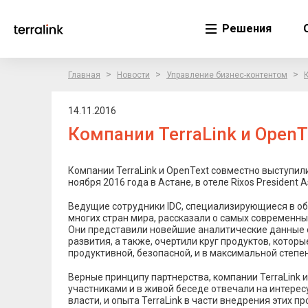
Решения
>
>
>
Главная
Новости
Управление бизнес-контентом
14.11.2016
Компании TerraLink и OpenT
Компании TerraLink и OpenText совместно выступил
ноября 2016 года в Астане, в отеле Rixos President A
Ведущие сотрудники IDC, специализирующиеся в об
многих стран мира, рассказали о самых современн
Они представили новейшие аналитические данные 
развития, а также, очертили круг продуктов, котор
продуктивной, безопасной, и в максимальной степе
Верные принципу партнерства, компании TerraLink 
участниками и в живой беседе отвечали на интере
власти, и опыта TerraLink в части внедрения этих пр