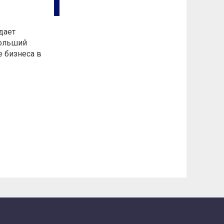
дает
больший
е бизнеса в