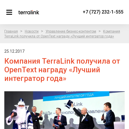
+7 (727) 232-1-555
>
>
>
Главная
Новости
Управление бизнес-контентом
Компания
TerraLink получила от OpenText награду «Лучший интегратор года»
25.12.2017
Компания TerraLink получила от
OpenText награду «Лучший
интегратор года»