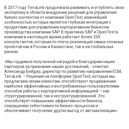
В 2017 году TerraLink продолжала развивать и углублять свою
экспертизу в области внедрения решений для управления
бизнес-контентом от компании OpenText, важнейшей
особенностью которых является глубокая интеграция с
продуктами для управления корпоративном бизнесом
производства компании SAP. В практиках SAP и OpenText в
компании в настоящее время работает более 250
консультантов, которым по плечу реализация самых сложных
проектов как в России и Казахстане, так и на глобальных
рынках.
«Мы гордимся полученной наградой и благодарим наших
партнеров за признание наших достижений, - отметил
Александр Бейдер, директор по развитию направления ECM,
TerraLink. – Решения на платформе OpenText, которые мы
предлагаем своим клиентам, способствуют продвижению
наиболее эффективных и востребованных пользователями
способов работы с корпоративной информацией — как
структурированной, так и неструктурированной. Это
способствует повышению эффективности бизнеса,
сокращению себестоимости бизнес-процессов и
обеспечивает получение других выгод от автоматизации».