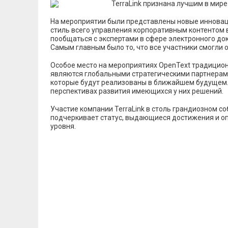
На мероприятии были представлены новые инновацио
стиль всего управления корпоративным контентом 
пообщаться с экспертами в сфере электронного до
Самым главным было то, что все участники смогли 
Особое место на мероприятиях OpenText традицион
являются глобальными стратегическими партнерами.
которые будут реализованы в ближайшем будущем.
перспективах развития имеющихся у них решений.
Участие компании TerraLink в столь грандиозном с
подчеркивает статус, выдающиеся достижения и оп
уровня.