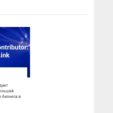
дает
больший
е бизнеса в