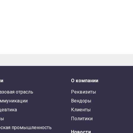
ли
О компании
азовая отрасль
Реквизиты
оммуникации
Вендоры
цевтика
Клиенты
сы
Политики
ская промышленность
Новости