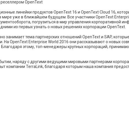
нные линейки продуктов OpenText 16 и OpenText Cloud 16, которы
в мире уже в ближайшем будущем. Все участники OpenText Enterpr
кументооборота, погрузиться в мир управления корпоративной ин
одними из первых узнать о новых решениях корпорации OpenText.
но занимает тема партнерских отношений OpenText и SAP, которы
 На OpenText Enterprise World 2016 они рассказывают о новых со
 Благодаря этому, топ-менеджеры крупных корпораций, принимаю
обытии, наряду с другими ведущими мировыми партнерами корпора
ыт компании TerraLink, благодаря которым наша компания предос