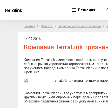
Решения
>
>
>
Главная
Новости
Управление бизнес-контентом
14.07.2016
Компания TerraLink призна
Компания TerraLink имеет честь сообщить о получен
событии рынка управления корпоративным контентом
получением награды компанию TerraLink лично поз
OpenText.
Компания TerraLink приняла участие в мероприятии 
другими ведущими мировыми партнерами OpenText. Н
об архиве первичной финансовой документации и ли