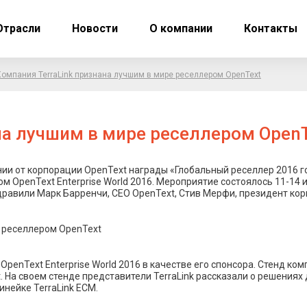
Отрасли
Новости
О компании
Контакты
Компания TerraLink признана лучшим в мире реселлером OpenText
на лучшим в мире реселлером Open
ии от корпорации OpenText награды «Глобальный реселлер 2016 года»
 OpenText Enterprise World 2016. Мероприятие состоялось 11-14 и
дравили Марк Барренчи, CEO OpenText, Стив Мерфи, президент ко
OpenText Enterprise World 2016 в качестве его спонсора. Стенд к
а своем стенде представители TerraLink рассказали о решениях 
нейке TerraLink ECM.