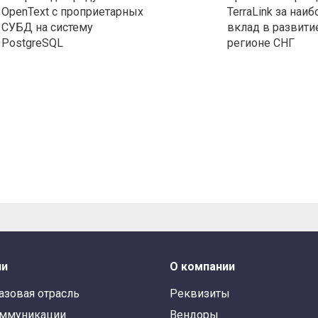
OpenText с проприетарных
TerraLink за наи
СУБД на систему
вклад в развити
PostgreSQL
регионе СНГ
ли
О компании
азовая отрасль
Реквизиты
оммуникации
Вендоры