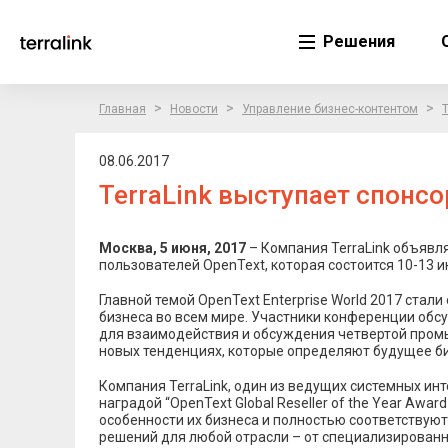
Решения
>
>
>
Главная
Новости
Управление бизнес-контентом
T
08.06.2017
TerraLink выступает спонсо
Москва, 5 июня, 2017
– Компания TerraLink объявля
пользователей OpenText, которая состоится 10-13 ию
Главной темой OpenText Enterprise World 2017 ста
бизнеса во всем мире. Участники конференции обсу
для взаимодействия и обсуждения четвертой промы
новых тенденциях, которые определяют будущее би
Компания TerraLink, один из ведущих системных ин
наградой “OpenText Global Reseller of the Year Aw
особенности их бизнеса и полностью соответствуют
решений для любой отрасли – от специализированн