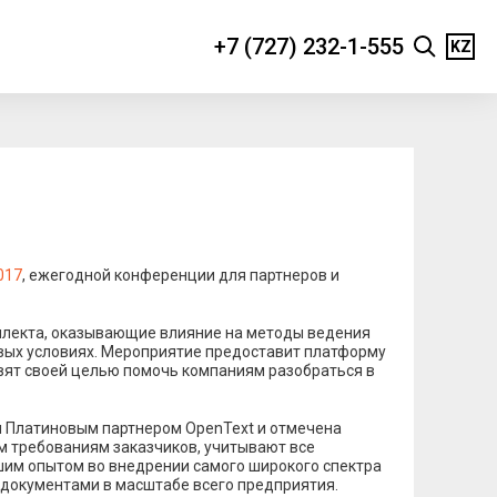
+7 (727) 232-1-555
KZ
017
, ежегодной конференции для партнеров и
теллекта, оказывающие влияние на методы ведения
новых условиях. Мероприятие предоставит платформу
вят своей целью помочь компаниям разобраться в
ся Платиновым партнером OpenText и отмечена
сем требованиям заказчиков, учитывают все
ьшим опытом во внедрении самого широкого спектра
 документами в масштабе всего предприятия.