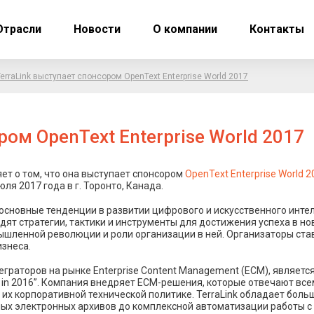
Отрасли
Новости
О компании
Контакты
erraLink выступает спонсором OpenText Enterprise World 2017
ром OpenText Enterprise World 2017
ет о том, что она выступает спонсором
OpenText Enterprise World 2
ля 2017 года в г. Торонто, Канада.
ли основные тенденции в развитии цифрового и искусственного ин
дят стратегии, тактики и инструменты для достижения успеха в 
шленной революции и роли организации в ней. Организаторы ста
знеса.
теграторов на рынке Enterprise Content Management (ECM), являет
ard in 2016”. Компания внедряет ECM-решения, которые отвечают в
 их корпоративной технической политике. TerraLink обладает бол
ых электронных архивов до комплексной автоматизации работы с